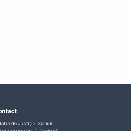
ontact
latul de Justiţie, Splaiul